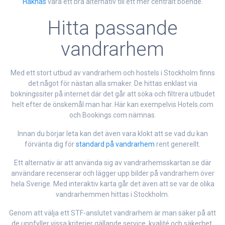
Håknäs
vara ett bra alternativ till ett mer centralt boende.
Hitta passande
vandrarhem
Med ett stort utbud av vandrarhem och hostels i Stockholm finns
det något för nästan alla smaker. De hittas enklast via
bokningssiter på internet där det går att söka och filtrera utbudet
helt efter de önskemål man har. Här kan exempelvis Hotels.com
och Bookings.com nämnas.
Innan du börjar leta kan det även vara klokt att se vad du kan
förvänta dig för
standard på vandrarhem
rent generellt.
Ett alternativ är att använda sig av vandrarhemsskartan.se där
användare recenserar och lägger upp bilder på vandrarhem över
hela Sverige. Med interaktiv karta går det även att se var de olika
vandrarhemmen hittas i Stockholm.
Genom att välja ett STF-anslutet vandrarhem är man säker på att
de uppfyller vissa kriterier gällande service, kvalité och säkerhet.