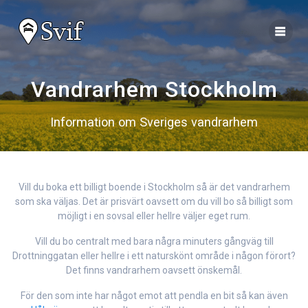
Vandrarhem Stockholm
Information om Sveriges vandrarhem
Vill du boka ett billigt boende i Stockholm så är det vandrarhem
som ska väljas. Det är prisvärt oavsett om du vill bo så billigt som
möjligt i en sovsal eller hellre väljer eget rum.
Vill du bo centralt med bara några minuters gångväg till
Drottninggatan eller hellre i ett naturskönt område i någon förort?
Det finns vandrarhem oavsett önskemål.
För den som inte har något emot att pendla en bit så kan även